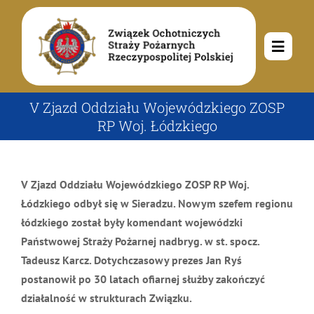
Przejdź
do
zawartości
Toggle
Navig
O nas
V Zjazd Oddziału Wojewódzkiego ZOSP
RP Woj. Łódzkiego
Misja i cele
Aktualności
V Zjazd Oddziału Wojewódzkiego ZOSP RP Woj.
Rodowód
Kalendarz wydarzeń
Ochotnicze Straże Pożarne
Łódzkiego odbył się w Sieradzu. Nowym szefem regionu
łódzkiego został były komendant wojewódzki
Władze
Ogłoszenia
Państwowej Straży Pożarnej nadbryg. w st. spocz.
Działalność
Tadeusz Karcz. Dotychczasowy prezes Jan Ryś
postanowił po 30 latach ofiarnej służby zakończyć
Dokumenty
Dzieci i młodzież
Kontakt
działalność w strukturach Związku.