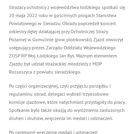
Strażacy ochotnicy z województwa łódzkiego spotkali się
MDP i DDP
Symbole
Kultura
System OSP
20 maja 2022 roku w gościnnych progach Starostwa
Powiatowego w Sieradzu. Obrady poprzedził koncert
OTWP
Orkiestry
Media
Sport
Forum
orkiestry dętej działającej przy Ochotniczej Straży
Pożarnej w Gomulinie (pow. piotrkowski). Zjazd otworzył
PNWM
ustępujący prezes Zarządu Oddziału Wojewódzkiego
Floriany
Poradnik
ZOSP RP Woj. Łódzkiego Jan Ryś. Ważnym elementem
Zjazdu był udział strażackiej młodzieży z MDP
Historia
Sklep
Rossoszyca z powiatu sieradzkiego.
Po części organizacyjnej, czyli przyjęciu porządku i
Projekty
100-lecie
regulaminu obrad, delegaci wybrali trzyosobowe
komisje zjazdowe, które natychmiast przystąpiły do pracy.
Spotkanie było także okazją do wyróżnienia zasłużonych
druhen i druhów, wręczenia im medali i odznaczeń.
Po ceremonii wręczenia medali i odznaczeń