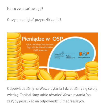
MDP i DDP
Symbole
Kultura
System OSP
Na co zwracać uwagę?
O czym pamiętać przy rozliczaniu?
OTWP
Orkiestry
Media
Sport
Forum
PNWM
Floriany
Poradnik
Historia
Sklep
Projekty
100-lecie
Odpowiadaliśmy na Wasze pytania i dzieliliśmy się swoją
wiedzą. Zapisaliśmy sobie również Wasze pytania “na
zaś”, by poszukać na odpowiedzi u mądrzejszych.