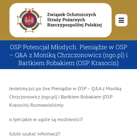
Przejdź
do
zawartości
Toggle
Navig
O nas
OSP Potencjał Młodych. Pieniądze w OSP
– Q&A z Moniką Chrzczonowicz (ngo.pl) i
Bartkiem Robakiem (OSP Krasocin)
Misja i cele
Aktualności
Rodowód
Kalendarz wydarzeń
Ochotnicze Straże Pożarne
Jesteśmy już po live Pieniądze w OSP – Q&A z Moniką
Chrzczonowicz (ngo.pl) i Bartkiem Robakiem (OSP
Krasocin). Rozmawialiśmy:
Władze
Ogłoszenia
Działalność
o tym jakie w ogóle są możliwości?
Dokumenty
Dzieci i młodzież
Kontakt
Gdzie szukać informacji?