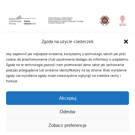
Zgoda na użycie ciasteczek
2 czerwca 2022
|
Kategorie:
OSP
,
Potencjał Młodych
Aby zapewnić jak najlepsze wrażenia, korzystamy z technologii, takich jak pliki
cookie, do przechowywania i/lub uzyskiwania dostępu do informacji o urządzeniu.
Zgoda na te technologie pozwoli nam przetwarzać dane, takie jak zachowanie
podczas przeglądania lub unikalne identyfikatory na tej stronie. Brak wyrażenia
Podziel się tą informacją
zgody lub wycofanie zgody może niekorzystnie wpłynąć na niektóre cechy i
funkcje.
Facebook
Twitter
Reddit
LinkedIn
WhatsApp
Tumblr
Pinterest
Vk
Email
Akceptuj
Odmów
Zobacz preferencje
© Copyright 2012 - 2026 | Związek OSP RP