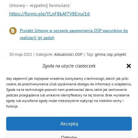
Umowy – wypełnij formularz:
MDP i DDP
Symbole
Kultura
System OSP
https://forms.gle/YLnF8kAf7V8Enuj16
OTWP
Orkiestry
Media
Sport
Forum
Projekt Umowy w sprawie zapewnienia OSP warunków do
realizacji jej zadań
PNWM
Floriany
Poradnik
30 maja 2022
|
Kategorie:
Aktualności
,
OSP
|
Tagi:
gmina
,
osp
,
projekt
umowy
,
umowa
,
umowa z gminą
,
zapewnienie warunków
,
związek
Zgoda na użycie ciasteczek
gmin wiejskich
Historia
Sklep
Aby zapewnić jak najlepsze wrażenia, korzystamy z technologii, takich jak pliki
cookie, do przechowywania i/lub uzyskiwania dostępu do informacji o urządzeniu.
Projekty
Zgoda na te technologie pozwoli nam przetwarzać dane, takie jak zachowanie
100-lecie
podczas przeglądania lub unikalne identyfikatory na tej stronie. Brak wyrażenia
Podziel się tą informacją
zgody lub wycofanie zgody może niekorzystnie wpłynąć na niektóre cechy i
funkcje.
Facebook
Twitter
Reddit
LinkedIn
WhatsApp
Tumblr
Pinterest
Vk
Email
Akceptuj
Odmów