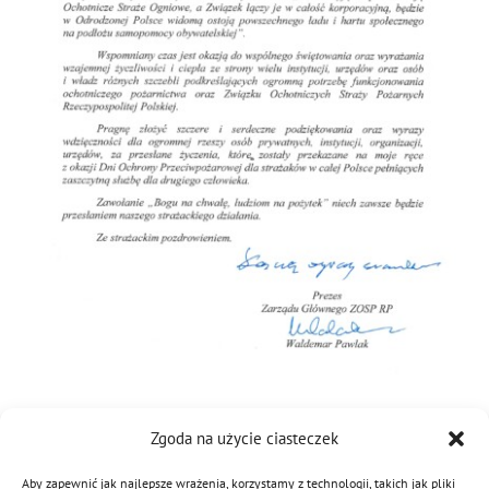
MDP i DDP
Symbole
Kultura
System OSP
OTWP
Orkiestry
Media
Sport
Forum
PNWM
Floriany
Poradnik
Historia
Sklep
Projekty
100-lecie
Zgoda na użycie ciasteczek
6 maja 2022
|
Kategorie:
Aktualności
|
Tagi:
Dzień Strażaka
,
życzenia
Aby zapewnić jak najlepsze wrażenia, korzystamy z technologii, takich jak pliki