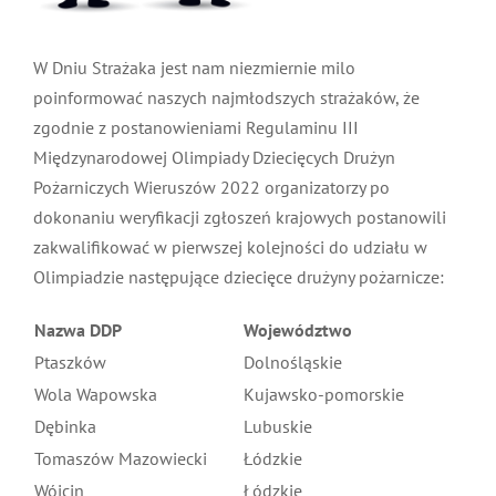
MDP i DDP
Symbole
Kultura
System OSP
W Dniu Strażaka jest nam niezmiernie milo
poinformować naszych najmłodszych strażaków, że
OTWP
Orkiestry
Media
Sport
Forum
zgodnie z postanowieniami Regulaminu III
Międzynarodowej Olimpiady Dziecięcych Drużyn
PNWM
Floriany
Poradnik
Pożarniczych Wieruszów 2022 organizatorzy po
dokonaniu weryfikacji zgłoszeń krajowych postanowili
zakwalifikować w pierwszej kolejności do udziału w
Historia
Sklep
Olimpiadzie następujące dziecięce drużyny pożarnicze:
Projekty
100-lecie
Nazwa DDP
Województwo
Ptaszków
Dolnośląskie
Wola Wapowska
Kujawsko-pomorskie
Dębinka
Lubuskie
Tomaszów Mazowiecki
Łódzkie
Wójcin
Łódzkie