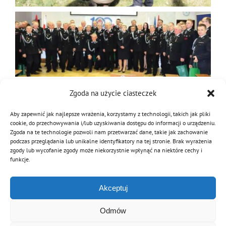
Zgoda na użycie ciasteczek
27 kwietnia 2022
|
Kategorie:
Aktualności
Aby zapewnić jak najlepsze wrażenia, korzystamy z technologii, takich jak pliki
cookie, do przechowywania i/lub uzyskiwania dostępu do informacji o urządzeniu.
Zgoda na te technologie pozwoli nam przetwarzać dane, takie jak zachowanie
podczas przeglądania lub unikalne identyfikatory na tej stronie. Brak wyrażenia
Podziel się tą informacją
zgody lub wycofanie zgody może niekorzystnie wpłynąć na niektóre cechy i
funkcje.
Facebook
Twitter
Reddit
LinkedIn
WhatsApp
Tumblr
Pinterest
Vk
Email
Akceptuj
Odmów