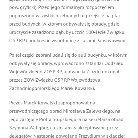
pow. gryficki). Przed jego formalnym rozpoczęciem
MDP i DDP
Symbole
Kultura
System OSP
poproszono wszystkich zebranych o przejście na plac
przed budynek, w którym odbywały się obrady, gdzie
OTWP
Orkiestry
Media
Sport
Forum
uroczyście zasadzono dąb, by uczcić 100-lecie Związku
OSP RP i podkreślić współpracę z Lasami Państwowymi.
PNWM
Floriany
Poradnik
Po tej części zebrani udali się do auli budynku, w którym
odbywały się obrady, wprowadzono sztandar Oddziału
Historia
Sklep
Wojewódzkiego ZOSP RP, a otwarcia Zjazdu dokonał
prezes ZOW Związku OSP RP Województwa
Zachodniopomorskiego Marek Kowalski.
Projekty
100-lecie
Prezes Marek Kowalski zaproponował na
przewodniczącego obrad Mirosława Zalewskiego, na
jego zastępcę Piotra Słupskiego, a na sekretarza obrad
Szymona Waligórę, co zostało zaakceptowane przez
delegatów. Następnie powołano Prezydium w składzie: