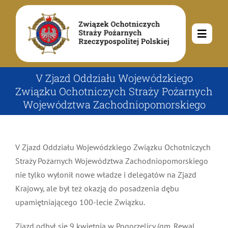
Przejdź
do
zawartości
Toggle
Navig
O nas
V Zjazd Oddziału Wojewódzkiego
Związku Ochotniczych Straży Pożarnych
Województwa Zachodniopomorskiego
Misja i cele
Aktualności
Rodowód
Kalendarz wydarzeń
Ochotnicze Straże Pożarne
V Zjazd Oddziału Wojewódzkiego Związku Ochotniczych
Straży Pożarnych Województwa Zachodniopomorskiego
nie tylko wyłonił nowe władze i delegatów na Zjazd
Władze
Ogłoszenia
Działalność
Krajowy, ale był też okazją do posadzenia dębu
upamiętniającego 100-lecie Związku.
Dokumenty
Dzieci i młodzież
Kontakt
Zjazd odbył się 9 kwietnia w Pogorzelicy (gm. Rewal,