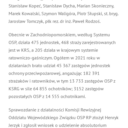
Stanisław Kopeć, Stanisław Dycha, Marian Skonieczny,
Marek Kowalski, Szymon Waligóra, Piotr Słupski, st. bryg.
Jarosław Tomczyk, płk rez. dr inż. Paweł Rodzoś.
Obecnie w Zachodniopomorskiem, według Systemu
OSP, działa 475 jednostek, 468 straży zarejestrowanych
jest w KRS, a 205 działa w krajowym systemie
ratowniczo-gaśniczym. Ogółem w 2021 roku w
działaniach brało udział 45 367 zastępów jednostek
ochrony przeciwpożarowej, angażując 182 391
strażaków i ratowników, w tym 13 733 zastępów OSP z
KSRG w sile 64 855 ochotników; 3152 zastępów
pozostałych OSP z 14 555 ochotnikami.
Sprawozdanie z działalności Komisji Rewizyjnej
Oddziału Wojewódzkiego Związku OSP RP złożył Henryk
Jerzyk i zgłosił wniosek o udzielenie absolutorium