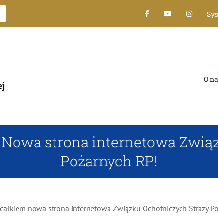
Sy
O na
 Nowa strona internetowa Zwią
Pożarnych RP!
całkiem nowa strona internetowa Związku Ochotniczych Straży P