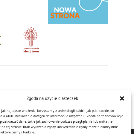
większy
obrazek
Zgoda na użycie ciasteczek
Facebook
Twitter
Reddit
LinkedIn
WhatsApp
Tumblr
Pinterest
Vk
Email
jak najlepsze wrażenia, korzystamy z technologii, takich jak pliki cookie, do
a i/lub uzyskiwania dostępu do informacji o urządzeniu. Zgoda na te technologie
przetwarzać dane, takie jak zachowanie podczas przeglądania lub unikalne
y na tej stronie. Brak wyrażenia zgody lub wycofanie zgody może niekorzystnie
ektóre cechy i funkcje.