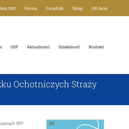
stem OSP
Forum
Poradnik
Sklep
100-lecie
s
OSP
Aktualności
Działalność
Kontakt
zku Ochotniczych Straży
Pokaż
ożarnych RP!