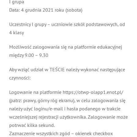
I grupa
MDP i DDP
Symbole
Kultura
System OSP
Data: 4 grudnia 2021 roku (sobota)
Uczestnicy I grupy – uczniowie szkół podstawowych, od
OTWP
Orkiestry
Media
Sport
Forum
4 klasy
Możliwość zalogowania się na platformie edukacyjnej
PNWM
Floriany
Poradnik
między 9.00 – 9.30
Historia
Sklep
Aby wziąć udział w TEŚCIE należy wykonać następujące
czynności:
Projekty
100-lecie
Logowanie na platformie https://otwp-olapp1.enot.pl/
(patrz: prawy, górny róg ekranu), w celu zalogowania się
należy użyć loginu/e-mail i hasła podanego w trakcie
wcześniejszej rejestracji użytkownika. Zalogowanie może
potrwać kilka sekund.
Zaznaczenie wszystkich zgód – okienek checkbox