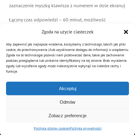
zaznaczenie myszką klawisza z numerem w dole ekranu)
Łączny czas odpowiedzi – 60 minut, możliwość
wypełnienia TESTu dla II grupy kończy się o 13.00
Zgoda na użycie ciasteczek
Punktacja eliminacji – 0 lub 1
Aby zapewnić jak najlepsze wrażenia, korzystamy z technologii, takich jak pliki
Lista uczestników dopuszczonych do finału ustnego
cookie, do przechowywania i/lub uzyskiwania dostępu do informacji o urządzeniu.
Zgoda na te technologie pozwoli nam przetwarzać dane, takie jak zachowanie
opublikowana będzie w dniu 4 grudnia br. po godz.
podczas przeglądania lub unikalne identyfikatory na tej stronie. Brak wyrażenia
18.00 Zasady uczestnictwa w finale ustnym przesłane
zgody lub wycofanie zgody może niekorzystnie wpłynąć na niektóre cechy i
funkcje.
zostaną drogą mailową.
Akceptuj
Odmów
Zobacz preferencje
© Copyright 2012 - 2026 | Związek OSP RP
Archiwalna wersja strony
Polityka plików cookies
Polityka prywatności