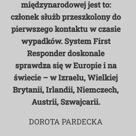
międzynarodowej jest to:
MDP i DDP
Symbole
Kultura
System OSP
członek służb przeszkolony do
pierwszego kontaktu w czasie
OTWP
Orkiestry
Media
Sport
Forum
wypadków. System First
PNWM
Floriany
Poradnik
Responder doskonale
sprawdza się w Europie i na
Historia
Sklep
świecie – w Izraelu, Wielkiej
Brytanii, Irlandii, Niemczech,
Projekty
100-lecie
Austrii, Szwajcarii.
DOROTA PARDECKA