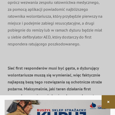
oprócz wezwania zespołu ratownictwa medycznego,
za pomocą aplikacji powiadomić najbliższego
ratownika wolontariusza, który przybędzie pierwszy na
miejsce i podejmie zabiegi resuscytacyjne, a drugi
pobiegnie do remizy lub w ramach dyżuru będzie miał
u siebie defibrylator AED, który dostarczy do first
respondera ratującego poszkodowanego.
Sieć first responderów musi być gęsta, a dyżurujący
wolontariusze muszą się wymieniać, więc faktycznie
najlepszą bazą tego rozwiązania są ochotnicze straże
pożarne. Maksymalnie, jaki teren działania first
respondera powinno się brać pod uwagę, by system
był jak najbardziej skuteczny?
To zależy od założeń i ustaleń, jakie podejmiemy. Jeśli