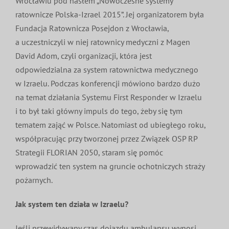
Wrocławiu pod hasłem „Nowoczesne systemy
ratownicze Polska-Izrael 2015”. Jej organizatorem była
Fundacja Ratownicza Posejdon z Wrocławia,
a uczestniczyli w niej ratownicy medyczni z Magen
David Adom, czyli organizacji, która jest
odpowiedzialna za system ratownictwa medycznego
w Izraelu. Podczas konferencji mówiono bardzo dużo
na temat działania Systemu First Responder w Izraelu
i to był taki główny impuls do tego, żeby się tym
tematem zająć w Polsce. Natomiast od ubiegłego roku,
współpracując przy tworzonej przez Związek OSP RP
Strategii FLORIAN 2050, staram się pomóc
wprowadzić ten system na gruncie ochotniczych straży
pożarnych.
Jak system ten działa w Izraelu?
Jeśli przewidywany czas dojazdu ambulansu wynosi