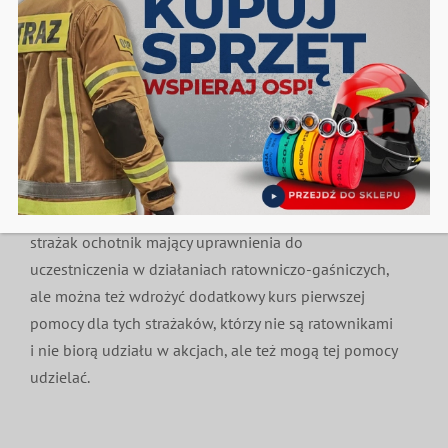
chodzi o gęstość sieci, to na przykład w Irlandii taki
ratownik jest powiadamiany w promieniu 5
kilometrów. Natomiast w najnowszych wytycznych
Europejska Rada Resuscytacji zaleca, żeby na kilometr
kwadratowy było 10 takich ratowników. Wiadomo, że
życie pisze własne scenariusze, niemniej warto podjąć
działania, żeby stworzyć taką sieć first responderów
i zwiększać jej gęstość. Takim ratownikiem może być
strażak ochotnik mający uprawnienia do
uczestniczenia w działaniach ratowniczo-gaśniczych,
ale można też wdrożyć dodatkowy kurs pierwszej
pomocy dla tych strażaków, którzy nie są ratownikami
i nie biorą udziału w akcjach, ale też mogą tej pomocy
udzielać.