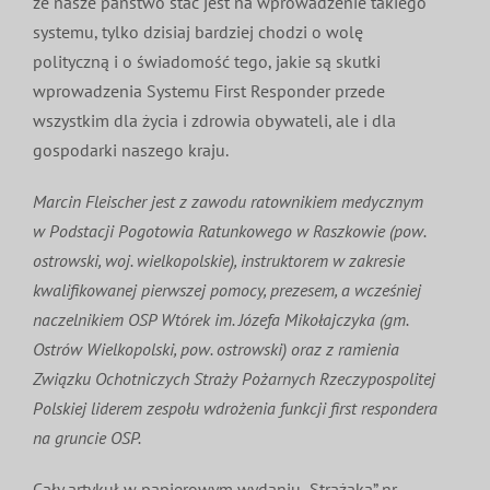
że nasze państwo stać jest na wprowadzenie takiego
systemu, tylko dzisiaj bardziej chodzi o wolę
polityczną i o świadomość tego, jakie są skutki
wprowadzenia Systemu First Responder przede
wszystkim dla życia i zdrowia obywateli, ale i dla
gospodarki naszego kraju.
Marcin Fleischer jest z zawodu ratownikiem medycznym
w Podstacji Pogotowia Ratunkowego w Raszkowie (pow.
ostrowski, woj. wielkopolskie), instruktorem w zakresie
kwalifikowanej pierwszej pomocy, prezesem, a wcześniej
naczelnikiem OSP Wtórek im. Józefa Mikołajczyka (gm.
Ostrów Wielkopolski, pow. ostrowski) oraz z ramienia
Związku Ochotniczych Straży Pożarnych Rzeczypospolitej
Polskiej liderem zespołu wdrożenia funkcji first respondera
na gruncie OSP.
Cały artykuł w papierowym wydaniu „Strażaka” nr