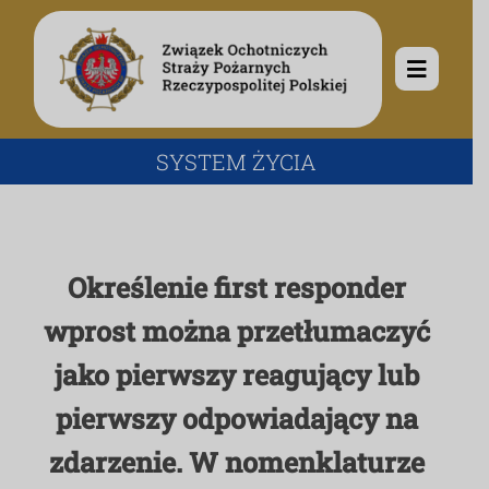
Przejdź
do
zawartości
Toggle
Navigat
O nas
SYSTEM ŻYCIA
Misja i cele
Aktualności
Określenie first responder
Rodowód
Kalendarz wydarzeń
Ochotnicze Straże Pożarne
wprost można przetłumaczyć
jako pierwszy reagujący lub
Władze
Ogłoszenia
Działalność
pierwszy odpowiadający na
Dokumenty
Dzieci i młodzież
Kontakt
zdarzenie. W nomenklaturze