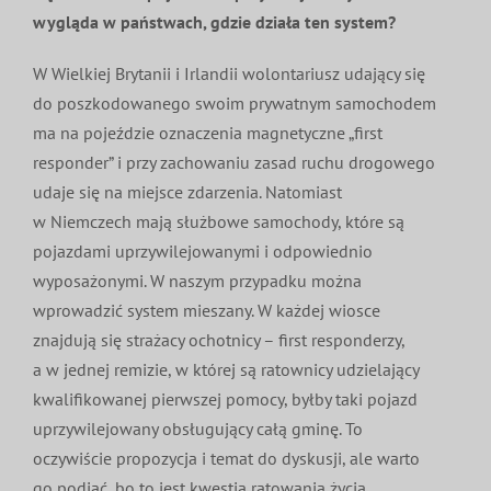
wygląda w państwach, gdzie działa ten system?
W Wielkiej Brytanii i Irlandii wolontariusz udający się
do poszkodowanego swoim prywatnym samochodem
ma na pojeździe oznaczenia magnetyczne „first
responder” i przy zachowaniu zasad ruchu drogowego
udaje się na miejsce zdarzenia. Natomiast
w Niemczech mają służbowe samochody, które są
pojazdami uprzywilejowanymi i odpowiednio
wyposażonymi. W naszym przypadku można
wprowadzić system mieszany. W każdej wiosce
znajdują się strażacy ochotnicy – first responderzy,
a w jednej remizie, w której są ratownicy udzielający
kwalifikowanej pierwszej pomocy, byłby taki pojazd
uprzywilejowany obsługujący całą gminę. To
oczywiście propozycja i temat do dyskusji, ale warto
go podjąć, bo to jest kwestia ratowania życia.