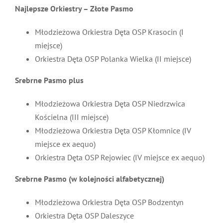
Najlepsze Orkiestry – Złote Pasmo
MDP i DDP
Symbole
Kultura
System OSP
Młodzieżowa Orkiestra Dęta OSP Krasocin (I
miejsce)
OTWP
Orkiestry
Media
Sport
Forum
Orkiestra Dęta OSP Polanka Wielka (II miejsce)
PNWM
Floriany
Poradnik
Srebrne Pasmo plus
Młodzieżowa Orkiestra Dęta OSP Niedrzwica
Historia
Sklep
Kościelna (III miejsce)
Młodzieżowa Orkiestra Dęta OSP Kłomnice (IV
miejsce ex aequo)
Projekty
100-lecie
Orkiestra Dęta OSP Rejowiec (IV miejsce ex aequo)
Srebrne Pasmo (w kolejności alfabetycznej)
Młodzieżowa Orkiestra Dęta OSP Bodzentyn
Orkiestra Dęta OSP Daleszyce