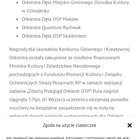
Orkiestra Dęta Miejsko-Gminnego Ośrodka Kultury
w Glinojecku
Orkiestra Dęta OSP Maków
Orkiestra Quantum Rychwał
Orkiestra Dęta OSP Skalbmierz
Nagrody dla laureatów Konkursu Głównego i Kreatywnej
Orkiestry zostały zakupione ze środków finansowych
Ministra Kultury i Dziedzictwa Narodowego
pochodzących z Funduszu Promocji Kultury i Związku
Ochotniczych Straży Pożarnych RP w ramach realizacji
zadania „Zdalny Przegląd Orkiestr OSP”. Pula nagród
sięgnęła 57tys. zł! Wszyscy uczestnicy otrzymają ponadto
vouchery na bezpłatne zaopatrzenie się w nuty na
jedynych dwóch polskich wydawnictwach dla Orkiestr
dętych – PWM i nuty.eu. Gratulujemy wszystkim
Zgoda na użycie ciasteczek
uczestnikom przeglądu. Faktycznymi zwycięzcami są
Aby zapewnić jak najlepsze wrażenia, korzystamy z technologii, takich jak pliki