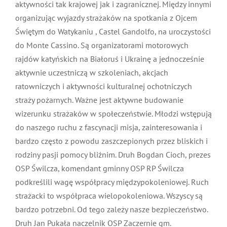
młodzieżą w swoim powiecie. Młodzi strażacy od
wielu lat są tutaj w awangardzie aktywności tak
krajowej jak i zagranicznej. Między innymi organizując
wyjazdy strażaków na spotkania z Ojcem Świętym do
Watykaniu , Castel Gandolfo, na uroczystości do Monte
Cassino. Są organizatorami motorowych rajdów
katyńskich na Białoruś i Ukrainę a jednocześnie
aktywnie uczestniczą w szkoleniach, akcjach
ratowniczych i aktywności kulturalnej ochotniczych
straży pożarnych. Ważne jest aktywne budowanie
wizerunku strażaków w społeczeństwie. Młodzi
wstępują do naszego ruchu z fascynacji misja,
zainteresowania i bardzo często z powodu
zaszczepionych przez bliskich i rodziny pasji pomocy
bliźnim. Druh Bogdan Cioch, prezes OSP Świlcza,
komendant gminny OSP RP Świlcza podkreślili wagę
współpracy międzypokoleniowej. Ruch strażacki to