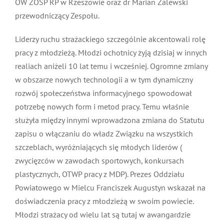
MDP i DDP
Symbole
Kultura
Rzeszowie oraz dr Marian Zalewski przewodniczący
System OSP
Zespołu.
OTWP
Orkiestry
Media
Sport
Forum
Liderzy ruchu strażackiego szczególnie akcentowali
rolę pracy z młodzieżą. Młodzi ochotnicy żyją dzisiaj w
innych realiach aniżeli 10 lat temu i wcześniej.
PNWM
Floriany
Poradnik
Ogromne zmiany w obszarze nowych technologii a w
tym dynamiczny rozwój społeczeństwa informacyjnego
Historia
Sklep
spowodował potrzebę nowych form i metod pracy.
Temu właśnie służyła między innymi wprowadzona
zmiana do Statutu zapisu o włączaniu do władz
Projekty
100-lecie
Związku na wszystkich szczeblach, wyróżniających się
młodych liderów ( zwycięzców w zawodach
sportowych, konkursach plastycznych, OTWP pracy z
MDP). Prezes Oddziału Powiatowego w Mielcu
Franciszek Augustyn wskazał na doświadczenia pracy z