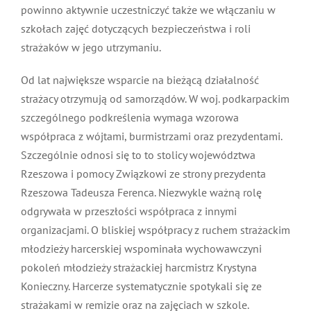
jako przedstawiciel Komitetu Inicjatywy
Ustawodawczej prezentował w Sejmie obywatelski
projekt ustawy na rzecz dodatków do rent i emerytur
dla strażaków uczestniczących w akcji. Państwo
powinno aktywnie uczestniczyć także we włączaniu w
szkołach zajęć dotyczących bezpieczeństwa i roli
strażaków w jego utrzymaniu.
Od lat największe wsparcie na bieżącą działalność
strażacy otrzymują od samorządów. W woj.
podkarpackim szczególnego podkreślenia wymaga
wzorowa współpraca z wójtami, burmistrzami oraz
prezydentami. Szczególnie odnosi się to to stolicy
województwa Rzeszowa i pomocy Związkowi ze strony
prezydenta Rzeszowa Tadeusza Ferenca. Niezwykle
ważną rolę odgrywała w przeszłości współpraca z
innymi organizacjami. O bliskiej współpracy z ruchem