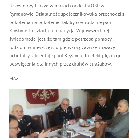
strażackim młodzieży harcerskiej wspominała
wychowawczyni pokoleń młodzieży strażackiej
harcmistrz Krystyna Konieczny. Harcerze
systematycznie spotykali się ze strażakami w remizie
oraz na zajęciach w szkole. Uczestniczyli także w
pracach orkiestry OSP w Rymanowie. Działalność
społecznikowska przechodzi z pokolenia na
pokolenie. Tak było w rodzinie pani Krystyny. To
szlachetna tradycja. W powszechnej świadomości jest,
że tam gdzie potrzeba pomocy ludziom w nieszczęściu
pierwsi są zawsze strażacy ochotnicy- akcentuje pani
Krystyna. To efekt pięknego poświęcenia dla innych
przez druhów strażaków.
MAZ