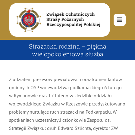
Przejdź
do
zawartości
Toggle
Navigat
O nas
Strażacka rodzina – piękna
wielopokoleniowa służba
Misja i cele
Aktualności
Z udziałem prezesów powiatowych oraz
Rodowód
Kalendarz wydarzeń
Ochotnicze Straże Pożarne
komendantów gminnych OSP województwa
podkarpackiego 6 lutego w Rymanowie oraz i 7 lutego
w siedzibie oddziału wojewódzkiego Związku w
Władze
Ogłoszenia
Działalność
Rzeszowie przedyskutowano problemy nurtujące ruch
strażacki na Podkarpaciu. W spotkaniach uczestniczyli
Dokumenty
Dzieci i młodzież
Kontakt
członkowie Zespołu ds. Strategii Związku: druh
Edward Szlichta, dyrektor ZW OW ZOSP RP w