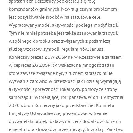
Akcentuje to także wiceprzewodniczący Komisji
Historycznej dr hab. Władysław Tabasz. W strażackich
spotkaniach uczestnicy podkreślali się rolę
komendantów gminnych. Newralgicznym problemem
jest pozyskiwanie środków na statutowe cele.
Wypracowany model aktywności podlega modyfikacji.
Tym nie mniej potrzeba jest także szanowania tradycji,
wspólnego dorobku oraz związanych z pożarniczą
służbą wzorców, symboli, regulaminów. Janusz
Konieczny prezes ZOW ZOSP RP w Rzeszowie a
zarazem wiceprezes ZG ZOSP RP, wskazał na mnogość
zadań które zawsze związane były z ruchem
strażackim. Te wyzwania zarówno w przeszłości jak i
dzisiaj wymagają aktywności społeczności lokalnych,
pomocy ze strony samorządu i wspierającej roli
państwa. W dniu 9 stycznia 2020 r. druh Konieczny