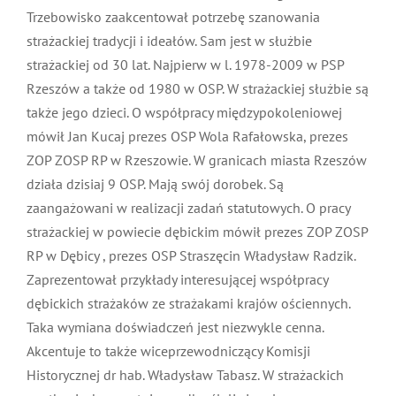
współpraca wielopokoleniowa. Wszyscy są bardzo
potrzebni. Od tego zależy nasze bezpieczeństwo. Druh
Jan Pukała naczelnik OSP Zaczernie gm. Trzebowisko
zaakcentował potrzebę szanowania strażackiej tradycji
i ideałów. Sam jest w służbie strażackiej od 30 lat.
Najpierw w l. 1978-2009 w PSP Rzeszów a także od
1980 w OSP. W strażackiej służbie są także jego dzieci.
O współpracy międzypokoleniowej mówił Jan Kucaj
prezes OSP Wola Rafałowska, prezes ZOP ZOSP RP w
Rzeszowie. W granicach miasta Rzeszów działa dzisiaj
9 OSP. Mają swój dorobek. Są zaangażowani w
realizacji zadań statutowych. O pracy strażackiej w
powiecie dębickim mówił prezes ZOP ZOSP RP w
Dębicy , prezes OSP Straszęcin Władysław Radzik.
Zaprezentował przykłady interesującej współpracy
dębickich strażaków ze strażakami krajów ościennych.
Taka wymiana doświadczeń jest niezwykle cenna.