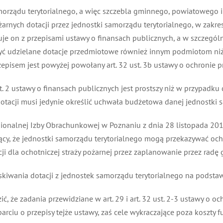
morządu terytorialnego, a więc szczebla gminnego, powiatowego i
arnych dotacji przez jednostki samorządu terytorialnego, w zakres
je on z przepisami ustawy o finansach publicznych, a w szczególnośc
yć udzielane dotacje przedmiotowe również innym podmiotom ni
isem jest powyżej powołany art. 32 ust. 3b ustawy o ochronie pr
t. 2 ustawy o finansach publicznych jest prostszy niż w przypadku 
otacji musi jedynie określić uchwała budżetowa danej jednostki s
alnej Izby Obrachunkowej w Poznaniu z dnia 28 listopada 2012 r.
cy, że jednostki samorządu terytorialnego mogą przekazywać och
ji dla ochotniczej straży pożarnej przez zaplanowanie przez radę
kiwania dotacji z jednostek samorządu terytorialnego na podstawi
 że zadania przewidziane w art. 29 i art. 32 ust. 2-3 ustawy o oc
ciu o przepisy tejże ustawy, zaś cele wykraczające poza koszty 