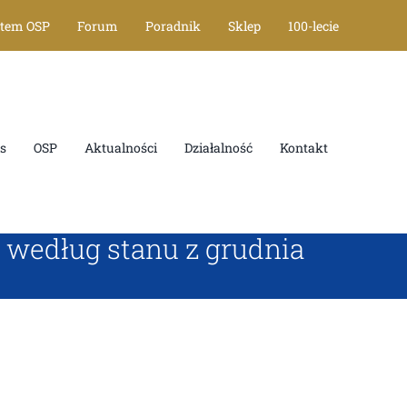
tem OSP
Forum
Poradnik
Sklep
100-lecie
OSP
Aktualności
Działalność
Kontakt
według stanu z grudnia