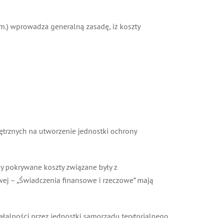
zm.) wprowadza generalną zasadę, iż koszty
rznych na utworzenie jednostki ochrony
y pokrywane koszty związane były z
j – „Świadczenia finansowe i rzeczowe” mają
łalności przez jednostki samorządu terytorialnego,