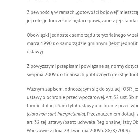
Z pewnością w ramach „gotowości bojowej” mieszczą s
jej cele, jednocześnie będące powiązane z jej standar
Obowiązki jednostek samorządu terytorialnego w zakres
marca 1990 r. o samorządzie gminnym (tekst jednolity: D
ustawy).
Z powyższymi przepisami powiązane są normy dotyczą
sierpnia 2009 r. o finansach publicznych (tekst jednolity:
Ważnym zapisem, odnoszącym się do sytuacji OSP, jest
ustawy o ochronie przeciwpożarowej. Art. 32 ust. 3b
formie dotacji. Sam tytuł ustawy o ochronie przeciwp
(
clara non sunt interpretanda
). Przeznaczeniem dotacji 
art. 32 tej ustawy (patrz: uchwała Regionalnej Izby
Warszawie z dnia 29 kwietnia 2009 r. 88/K/2009).