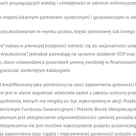
ch propagujących wiedzę i umiejętności w zakresie ochrony prze
 między lokalnymi partnerami społecznymi i gospodarczymi w zak
 poszkodowanym w wyniku pożaru, klęski żywiołowej lub innego 
a” należy w pierwszej kolejności odnieść się do racjonalności u
wyszkolenia”, jednakże pozwalają na sprawne działanie OSP oraz 
ie, skoro ustawodawca pozostawił pewną swobodę w finansowaniu
graniczać zamkniętym katalogiem.
t kwalifikowany jako poniesiony na rzecz zapewnienia gotowości b
est w stanie wypełniać właściwie zadań z zakresu ochrony przec
nienia, których nie mógłby on być wykorzystany w akcji. Przykład
niowym Funduszu Gwarancyjnym i Polskim Biurze Ubezpieczycieli Ko
ązkowym jest ubezpieczenie odpowiedzialności cywilnej posiadac
pieczenia nie jest możliwe wykorzystanie pojazdu pożarniczego 
a zapewnienia jego ciągłej i nieprzerwanej sprawności pojazdu 