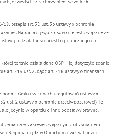
znych, oczywiście z zachowaniem wszelkich
18, przepis art. 32 ust. 3b ustawy o ochronie
żarnej. Natomiast jego stosowanie jest związane ze
ustawą o działalności pożytku publicznego i o
rej terenie działa dana OSP – jej dotyczyło zdanie
 art. 219 ust. 2, bądź art. 218 ustawy o finansach
y, ponosi Gmina w ramach uregulowań ustawy o
2 ust. 2 ustawy o ochronie przeciwpożarowej). Te
ale jedynie w oparciu o inne podstawy prawne.
 utrzymania w zakresie związanym z utrzymaniem
ała Regionalnej Izby Obrachunkowej w Łodzi z