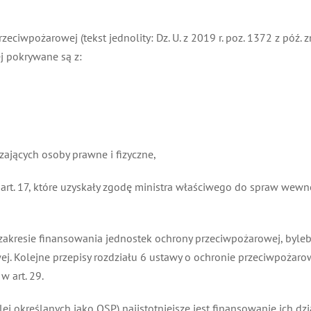
zeciwpożarowej (tekst jednolity: Dz. U. z 2019 r. poz. 1372 z póź. 
pokrywane są z:
jących osoby prawne i fizyczne,
. 17, które uzyskały zgodę ministra właściwego do spraw wewnęt
zakresie finansowania jednostek ochrony przeciwpożarowej, byleb
 Kolejne przepisy rozdziału 6 ustawy o ochronie przeciwpożarowe
art. 29.
j określanych jako OSP) najistotniejsze jest finansowanie ich dzia