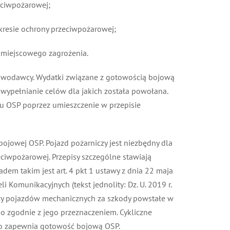
ciwpożarowej;
resie ochrony przeciwpożarowej;
miejscowego zagrożenia.
stawodawcy. Wydatki związane z gotowością bojową
wypełnianie celów dla jakich została powołana.
 OSP poprzez umieszczenie w przepisie
ojowej OSP. Pojazd pożarniczy jest niezbędny dla
iwpożarowej. Przepisy szczególne stawiają
em takim jest art. 4 pkt 1 ustawy z dnia 22 maja
munikacyjnych (tekst jednolity: Dz. U. 2019 r.
zy pojazdów mechanicznych za szkody powstałe w
zgodnie z jego przeznaczeniem. Cykliczne
co zapewnia gotowość bojową OSP.