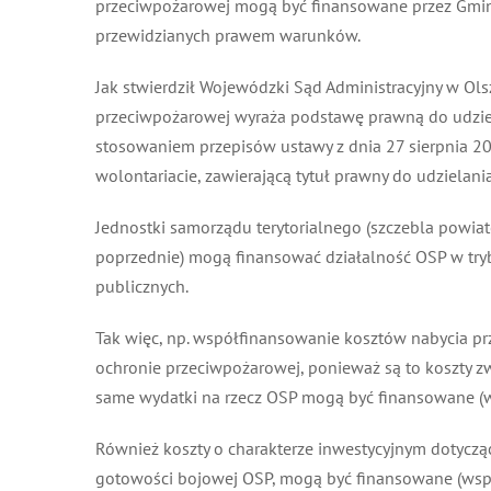
przeciwpożarowej mogą być finansowane przez Gminę w 
przewidzianych prawem warunków.
Jak stwierdził Wojewódzki Sąd Administracyjny w Olszty
przeciwpożarowej wyraża podstawę prawną do udzieleni
stosowaniem przepisów ustawy z dnia 27 sierpnia 2009 
wolontariacie, zawierającą tytuł prawny do udzielania d
Jednostki samorządu terytorialnego (szczebla powiato
poprzednie) mogą finansować działalność OSP w trybie a
publicznych.
Tak więc, np. współfinansowanie kosztów nabycia pr
ochronie przeciwpożarowej, ponieważ są to koszty zwi
same wydatki na rzecz OSP mogą być finansowane (wsp
Również koszty o charakterze inwestycyjnym dotyczące
gotowości bojowej OSP, mogą być finansowane (współf