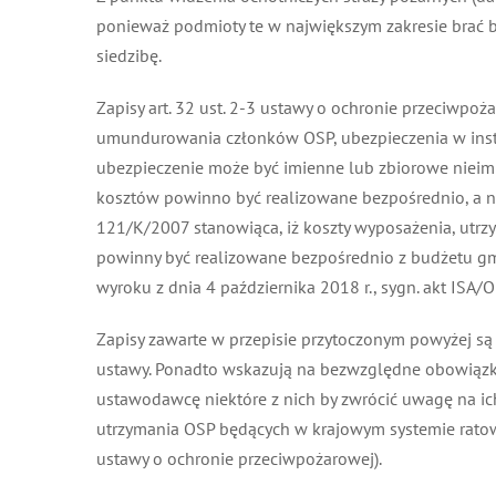
ponieważ podmioty te w największym zakresie brać bę
siedzibę.
Zapisy art. 32 ust. 2-3 ustawy o ochronie przeciwpoż
umundurowania członków OSP, ubezpieczenia w instytu
ubezpieczenie może być imienne lub zbiorowe nieimie
kosztów powinno być realizowane bezpośrednio, a nie 
121/K/2007 stanowiąca, iż koszty wyposażenia, utrzym
powinny być realizowane bezpośrednio z budżetu gminy
wyroku z dnia 4 października 2018 r., sygn. akt ISA/OI
Zapisy zawarte w przepisie przytoczonym powyżej są 
ustawy. Ponadto wskazują na bezwzględne obowiązki 
ustawodawcę niektóre z nich by zwrócić uwagę na ich
utrzymania OSP będących w krajowym systemie ratowni
ustawy o ochronie przeciwpożarowej).