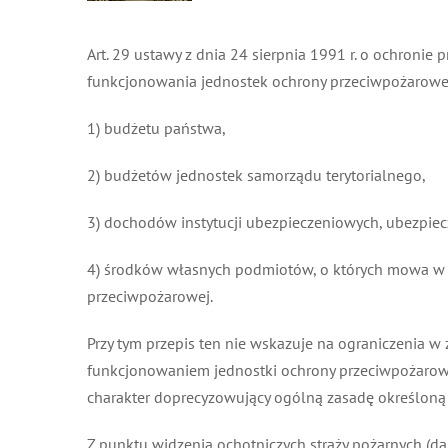
Art. 29 ustawy z dnia 24 sierpnia 1991 r. o ochronie pr
funkcjonowania jednostek ochrony przeciwpożarowej 
1) budżetu państwa,
2) budżetów jednostek samorządu terytorialnego,
3) dochodów instytucji ubezpieczeniowych, ubezpiecza
4) środków własnych podmiotów, o których mowa w art
przeciwpożarowej.
Przy tym przepis ten nie wskazuje na ograniczenia w 
funkcjonowaniem jednostki ochrony przeciwpożarowej.
charakter doprecyzowujący ogólną zasadę określoną w 
Z punktu widzenia ochotniczych straży pożarnych (dale