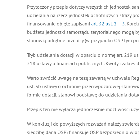
Przytoczony przepis dotyczy wszystkich jednostek sa
udzielania na rzecz jednostek ochotniczych straży poż
finansowanie objęte zapisami
art. 32 ust. 2 – 3
. Korelu
budżetu jednostki samorządu terytorialnego mogą b
stanowią odrębne przepisy (w przypadku OSP tym przep
Tryb udzielania dotacji w oparciu o normę art. 219 us
218 ustawy o finansach publicznych. Kwoty i zakres d
Warto zwrócić uwagę na tezę zawartą w uchwale Region
ust. 3b ustawy o ochronie przeciwpożarowej stanowią
formie dotacji, stanowi podstawę do udzielania dotac
Przepis ten nie wyłącza jednocześnie możliwości uzys
W konkluzji do powyższych rozważań należy stwierdzić,
siedzibę dana OSP) finansuje OSP bezpośrednio w opar