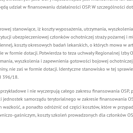
dą udział w finansowaniu działalności OSP. W szczególności dotyc
arowej stanowiące, iż koszty wyposażenia, utrzymania, wyszkoleni
cji ubezpieczeniowej członków ochotniczej straży pożarnej i mło
nne), koszty okresowych badań lekarskich, o których mowa w art.
w formie dotacji. Potwierdza to teza uchwały Regionalnej Izby O
ania, wyszkolenia i zapewnienia gotowości bojowej ochotniczej s
, nie zaś w formie dotacji. Identyczne stanowisko w tej sprawie
 396/18.
przykładowe i nie wyczerpują całego zakresu finansowania OSP, 
jednostek samorządu terytorialnego w zakresie finansowania OSP
 ważkość, a ponadto odróżnić od części kosztów, które w przypa
czo-gaśniczym, koszty szkoleń prowadzonych dla członków OSP pr