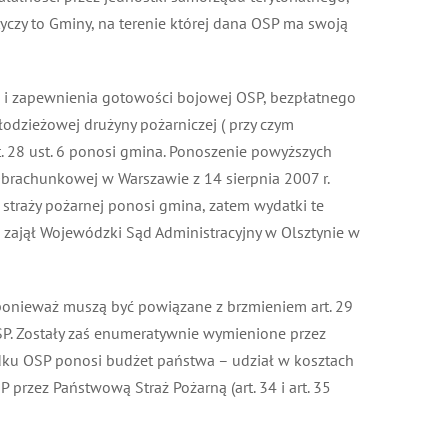
zy to Gminy, na terenie której dana OSP ma swoją
a i zapewnienia gotowości bojowej OSP, bezpłatnego
dzieżowej drużyny pożarniczej ( przy czym
 28 ust. 6 ponosi gmina. Ponoszenie powyższych
brachunkowej w Warszawie z 14 sierpnia 2007 r.
traży pożarnej ponosi gmina, zatem wydatki te
 zajął Wojewódzki Sąd Administracyjny w Olsztynie w
ponieważ muszą być powiązane z brzmieniem art. 29
. Zostały zaś enumeratywnie wymienione przez
dku OSP ponosi budżet państwa – udział w kosztach
zez Państwową Straż Pożarną (art. 34 i art. 35