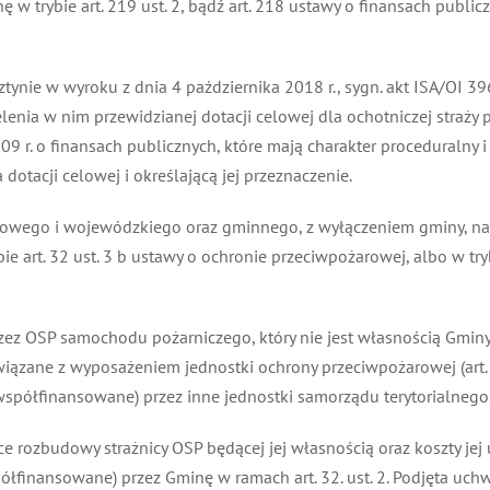
trybie art. 219 ust. 2, bądź art. 218 ustawy o finansach public
nie w wyroku z dnia 4 października 2018 r., sygn. akt ISA/OI 396/
a w nim przewidzianej dotacji celowej dla ochotniczej straży po
r. o finansach publicznych, które mają charakter proceduralny i 
otacji celowej i określającą jej przeznaczenie.
wego i wojewódzkiego oraz gminnego, z wyłączeniem gminy, na któ
rt. 32 ust. 3 b ustawy o ochronie przeciwpożarowej, albo w trybie
zez OSP samochodu pożarniczego, który nie jest własnością Gmin
ązane z wyposażeniem jednostki ochrony przeciwpożarowej (art. 3
ółfinansowane) przez inne jednostki samorządu terytorialnego, 
 rozbudowy strażnicy OSP będącej jej własnością oraz koszty jej
inansowane) przez Gminę w ramach art. 32. ust. 2. Podjęta uchw