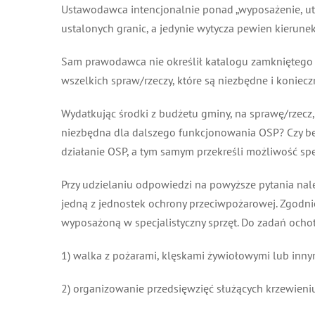
Ustawodawca intencjonalnie ponad „wyposażenie, utrz
ustalonych granic, a jedynie wytycza pewien kierunek,
Sam prawodawca nie określił katalogu zamkniętego sp
wszelkich spraw/rzeczy, które są niezbędne i konieczn
Wydatkując środki z budżetu gminy, na sprawę/rzecz, kt
niezbędna dla dalszego funkcjonowania OSP? Czy bez
działanie OSP, a tym samym przekreśli możliwość speł
Przy udzielaniu odpowiedzi na powyższe pytania należy
jedną z jednostek ochrony przeciwpożarowej. Zgodnie 
wyposażoną w specjalistyczny sprzęt. Do zadań ochotn
1) walka z pożarami, klęskami żywiołowymi lub inny
2) organizowanie przedsięwzięć służących krzewieniu 