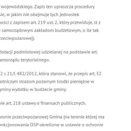
 wojewódzkiego. Zapis ten upraszcza procedury
ie, w jakim nie obejmuje tych jednostek
i z zapisem art. 219 ust. 2, który przewiduje, iż z
ż samorządowym zakładom budżetowym, o ile tak
zeciwpożarowej).
dotacji podmiotowej udzielanej na podstawie art.
amorządu terytorialnego.
 21/l 482/2012, która stanowi, że przepis art. 32
otniczym strażom pożarnym środki pieniężne w
 gminy wydatku w budżecie gminy.
e art. 218 ustawy o finansach publicznych.
hronie przeciwpożarowej Gmina (na terenie której ma
funkcjonowania OSP określone w ustawie o ochronie