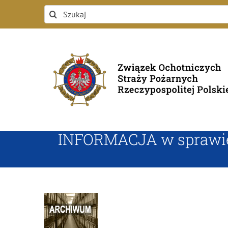
Przejdź
Szukaj
do
zawartości
INFORMACJA w sprawie f