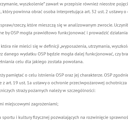
ymanie, wyszkolenie” zawarł w przepisie również nieostre pojęci
 który powinna obrać osoba interpretująca art. 32 ust. 2 ustawy o
raw/rzeczy, które mieszczą się w analizowanym zwrocie. Uczynił
e by OSP mogła prawidłowo funkcjonować i prowadzić działania, kt
óra nie mieści się w definicji „wyposażenia, utrzymania, wyszkolen
 danego wydatku OSP będzie mogła dalej funkcjonować, czy brak 
niania celu dla jakiego została powołana.
 pamiętać o celu istnienia OSP oraz jej charakterze. OSP zgodnie 
z art. 19 ust. 1a ustawy o ochronie przeciwpożarowej ochotnicza
iczych straży pożarnych należy w szczególności:
mi miejscowymi zagrożeniami;
sportu i kultury fizycznej pozwalających na rozwinięcie sprawnoś