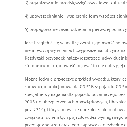
3) organizowanie przedsięwzięć oświatowo-kulturalny
4) upowszechnianie i wspieranie form współdziałania
5) propagowanie zasad udzielania pierwszej pomocy
Jeżeli zagłębić się w analizę zwrotu „gotowość bojow
nie mieszczą się w ramach „wyposażenia, utrzymania, 
Każdy taki przypadek należy rozpatrzeć indywidualn
sformułowania „gotowość bojowa” to nie należy jej o
Można jedynie przytoczyć przykład wydatku, który jes
sprawnego funkcjonowania OSP? Bez pojazdu OSP nie j
specjalne wymagania dla pojazdu pożarniczego bez speł
2003 r. o ubezpieczeniach obowiązkowych, Ubezpiecze
poz. 2214), który stanowi, że ubezpieczeniem obowi
związku z ruchem tych pojazdów. Bez wymaganego ubez
przeglądy pojazdu oraz jego naprawy są niezbędne dl