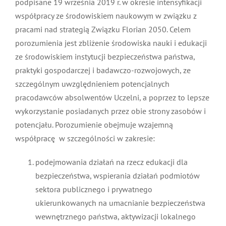
podpisane 19 września 2019 r. w okresie intensyfikacji
MDP i DDP
Symbole
Kultura
System OSP
współpracy ze środowiskiem naukowym w związku z
pracami nad strategią Związku Florian 2050. Celem
porozumienia jest zbliżenie środowiska nauki i edukacji
OTWP
Orkiestry
Media
Sport
Forum
ze środowiskiem instytucji bezpieczeństwa państwa,
praktyki gospodarczej i badawczo-rozwojowych, ze
PNWM
Floriany
Poradnik
szczególnym uwzględnieniem potencjalnych
pracodawców absolwentów Uczelni, a poprzez to lepsze
wykorzystanie posiadanych przez obie strony zasobów i
Historia
Sklep
potencjału. Porozumienie obejmuje wzajemną
współpracę w szczególności w zakresie:
Projekty
100-lecie
podejmowania działań na rzecz edukacji dla
bezpieczeństwa, wspierania działań podmiotów
sektora publicznego i prywatnego
ukierunkowanych na umacnianie bezpieczeństwa
wewnętrznego państwa, aktywizacji lokalnego