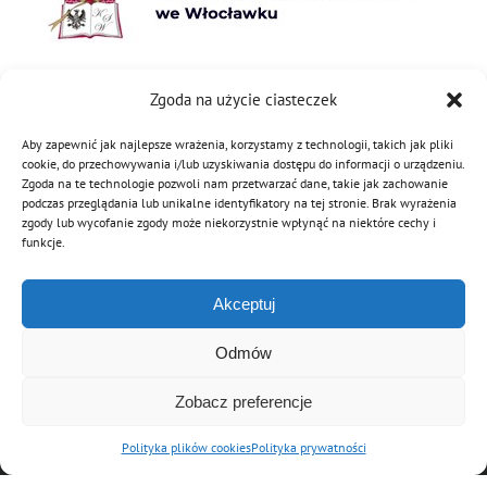
Zgoda na użycie ciasteczek
19 września 2019
|
Kategorie:
Strategia "Florian" 2050
Aby zapewnić jak najlepsze wrażenia, korzystamy z technologii, takich jak pliki
cookie, do przechowywania i/lub uzyskiwania dostępu do informacji o urządzeniu.
Zgoda na te technologie pozwoli nam przetwarzać dane, takie jak zachowanie
podczas przeglądania lub unikalne identyfikatory na tej stronie. Brak wyrażenia
Podziel się tą informacją
zgody lub wycofanie zgody może niekorzystnie wpłynąć na niektóre cechy i
funkcje.
Facebook
Twitter
Reddit
LinkedIn
WhatsApp
Tumblr
Pinterest
Vk
Email
Akceptuj
Odmów
Zobacz preferencje
© Copyright 2012 - 2026 | Związek OSP RP
Archiwalna wersja strony
Polityka plików cookies
Polityka prywatności