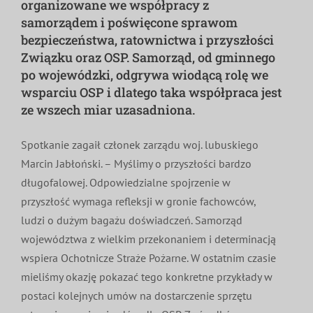
organizowane we współpracy z
MDP i DDP
Symbole
Kultura
System OSP
samorządem i poświęcone sprawom
bezpieczeństwa, ratownictwa i przyszłości
Związku oraz OSP. Samorząd, od gminnego
OTWP
Orkiestry
Media
Sport
Forum
po wojewódzki, odgrywa wiodącą rolę we
wsparciu OSP i dlatego taka współpraca jest
ze wszech miar uzasadniona.
PNWM
Floriany
Poradnik
Spotkanie zagaił członek zarządu woj. lubuskiego
Historia
Sklep
Marcin Jabłoński. – Myślimy o przyszłości bardzo
długofalowej. Odpowiedzialne spojrzenie w
przyszłość wymaga refleksji w gronie fachowców,
Projekty
100-lecie
ludzi o dużym bagażu doświadczeń. Samorząd
województwa z wielkim przekonaniem i determinacją
wspiera Ochotnicze Straże Pożarne. W ostatnim czasie
mieliśmy okazję pokazać tego konkretne przykłady w
postaci kolejnych umów na dostarczenie sprzętu