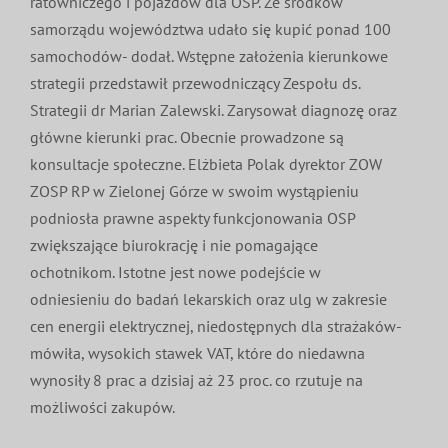
ratowniczego i pojazdów dla OSP. Ze środków
samorządu województwa udało się kupić ponad 100
samochodów- dodał. Wstępne założenia kierunkowe
strategii przedstawił przewodniczący Zespołu ds.
Strategii dr Marian Zalewski. Zarysował diagnozę oraz
główne kierunki prac. Obecnie prowadzone są
konsultacje społeczne. Elżbieta Polak dyrektor ZOW
ZOSP RP w Zielonej Górze w swoim wystąpieniu
podniosła prawne aspekty funkcjonowania OSP
zwiększające biurokrację i nie pomagające
ochotnikom. Istotne jest nowe podejście w
odniesieniu do badań lekarskich oraz ulg w zakresie
cen energii elektrycznej, niedostępnych dla strażaków-
mówiła, wysokich stawek VAT, które do niedawna
wynosiły 8 prac a dzisiaj aż 23 proc. co rzutuje na
możliwości zakupów.