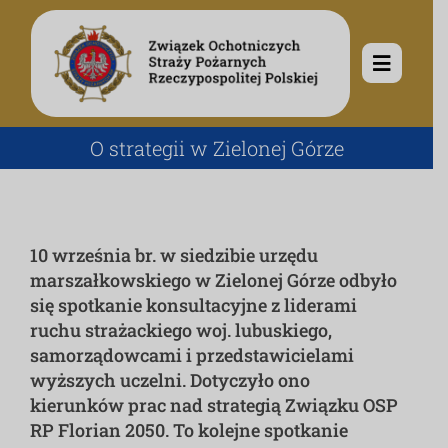
Przejdź
do
zawartości
Toggle
Navigat
O nas
O strategii w Zielonej Górze
Misja i cele
Aktualności
10 września br. w siedzibie urzędu
Rodowód
Kalendarz wydarzeń
Ochotnicze Straże Pożarne
marszałkowskiego w Zielonej Górze odbyło
się spotkanie konsultacyjne z liderami
ruchu strażackiego woj. lubuskiego,
Władze
Ogłoszenia
Działalność
samorządowcami i przedstawicielami
wyższych uczelni. Dotyczyło ono
kierunków prac nad strategią Związku OSP
Dokumenty
Dzieci i młodzież
Kontakt
RP Florian 2050. To kolejne spotkanie