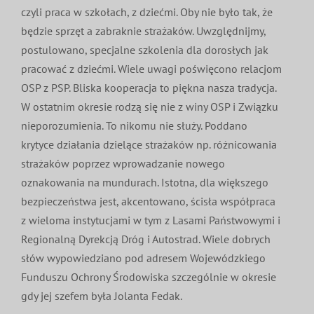
czyli praca w szkołach, z dziećmi. Oby nie było tak, że
będzie sprzęt a zabraknie strażaków. Uwzględnijmy,
postulowano, specjalne szkolenia dla dorosłych jak
pracować z dziećmi. Wiele uwagi poświęcono relacjom
OSP z PSP. Bliska kooperacja to piękna nasza tradycja.
W ostatnim okresie rodzą się nie z winy OSP i Związku
nieporozumienia. To nikomu nie służy. Poddano
krytyce działania dzielące strażaków np. różnicowania
strażaków poprzez wprowadzanie nowego
oznakowania na mundurach. Istotna, dla większego
bezpieczeństwa jest, akcentowano, ścisła współpraca
z wieloma instytucjami w tym z Lasami Państwowymi i
Regionalną Dyrekcją Dróg i Autostrad. Wiele dobrych
słów wypowiedziano pod adresem Wojewódzkiego
Funduszu Ochrony Środowiska szczególnie w okresie
gdy jej szefem była Jolanta Fedak.