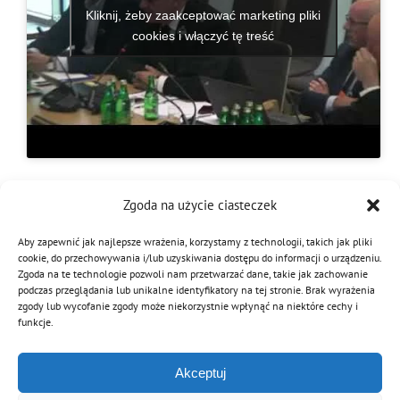
Kliknij, żeby zaakceptować marketing pliki
MDP i DDP
Symbole
Kultura
System OSP
cookies i włączyć tę treść
OTWP
Orkiestry
Media
Sport
Forum
PNWM
Floriany
Poradnik
Historia
Sklep
Zgoda na użycie ciasteczek
16 lipca 2019
|
Kategorie:
Strategia "Florian" 2050
Aby zapewnić jak najlepsze wrażenia, korzystamy z technologii, takich jak pliki
cookie, do przechowywania i/lub uzyskiwania dostępu do informacji o urządzeniu.
Projekty
100-lecie
Zgoda na te technologie pozwoli nam przetwarzać dane, takie jak zachowanie
podczas przeglądania lub unikalne identyfikatory na tej stronie. Brak wyrażenia
Podziel się tą informacją
zgody lub wycofanie zgody może niekorzystnie wpłynąć na niektóre cechy i
funkcje.
Facebook
Twitter
Reddit
LinkedIn
WhatsApp
Tumblr
Pinterest
Vk
Email
Akceptuj