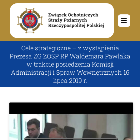
Przejdź
do
zawartości
Toggle
Navig
O nas
Cele strategiczne – z wystąpienia
Prezesa ZG ZOSP RP Waldemara Pawlaka
w trakcie posiedzenia Komisji
Misja i cele
Aktualności
Administracji i Spraw Wewnętrznych 16
lipca 2019 r.
Rodowód
Kalendarz wydarzeń
Ochotnicze Straże Pożarne
Władze
Ogłoszenia
Działalność
Dokumenty
Dzieci i młodzież
Kontakt