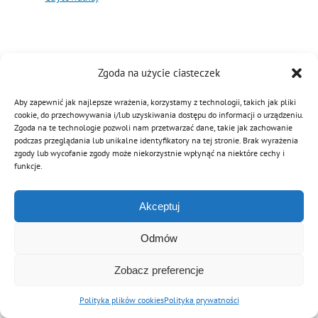
MDP i DDP
Symbole
Kultura
System OSP
OTWP
Orkiestry
Media
Sport
Forum
Zgoda na użycie ciasteczek
© Copyright 2012 - 2026 | Związek OSP RP
Aby zapewnić jak najlepsze wrażenia, korzystamy z technologii, takich jak pliki
PNWM
Floriany
Poradnik
cookie, do przechowywania i/lub uzyskiwania dostępu do informacji o urządzeniu.
Archiwalna wersja strony
Zgoda na te technologie pozwoli nam przetwarzać dane, takie jak zachowanie
podczas przeglądania lub unikalne identyfikatory na tej stronie. Brak wyrażenia
zgody lub wycofanie zgody może niekorzystnie wpłynąć na niektóre cechy i
Historia
Sklep
funkcje.
Akceptuj
Projekty
100-lecie
Odmów
Zobacz preferencje
Polityka plików cookies
Polityka prywatności