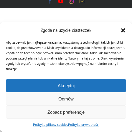
MDP i DDP
Symbole
Kultura
System OSP
OTWP
Orkiestry
Media
Sport
Forum
Zgoda na użycie ciasteczek
Aby zapewnić jak najlepsze wrażenia, korzystamy z technologii, takich jak pliki
PNWM
Floriany
Poradnik
cookie, do przechowywania i/lub uzyskiwania dostępu do informacji o urządzeniu.
Zgoda na te technologie pozwoli nam przetwarzać dane, takie jak zachowanie
podczas przeglądania lub unikalne identyfikatory na tej stronie. Brak wyrażenia
zgody lub wycofanie zgody może niekorzystnie wpłynąć na niektóre cechy i
Historia
Sklep
funkcje.
Akceptuj
Projekty
100-lecie
Odmów
Zobacz preferencje
Polityka plików cookies
Polityka prywatności