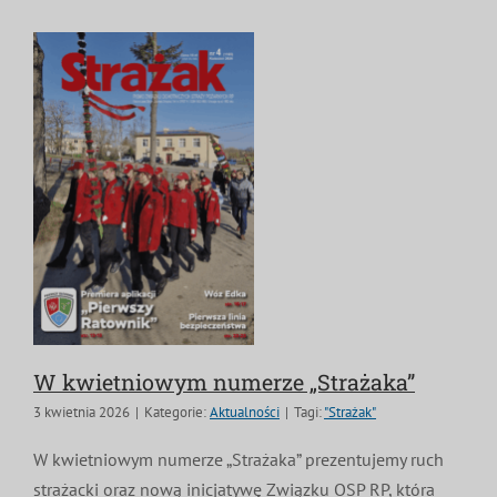
MDP i DDP
Symbole
Kultura
System OSP
OTWP
Orkiestry
Media
Sport
Forum
PNWM
Floriany
Poradnik
Historia
Sklep
Projekty
100-lecie
W kwietniowym numerze „Strażaka”
3 kwietnia 2026
|
Kategorie:
Aktualności
|
Tagi:
"Strażak"
W kwietniowym numerze „Strażaka” prezentujemy ruch
strażacki oraz nową inicjatywę Związku OSP RP, która