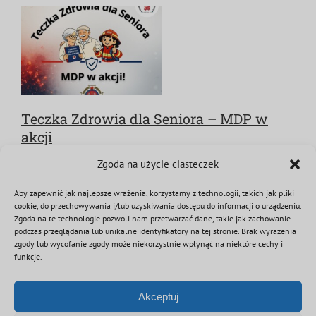
Teczka Zdrowia dla Seniora – MDP w
akcji
16 stycznia 2026
|
Kategorie:
Aktualności
,
DDP
,
MDP
|
Tagi:
Zgoda na użycie ciasteczek
poradnik
,
seniorzy
Aby zapewnić jak najlepsze wrażenia, korzystamy z technologii, takich jak pliki
Z okazji zbliżającego się Dnia Babci i Dziadka
cookie, do przechowywania i/lub uzyskiwania dostępu do informacji o urządzeniu.
chciałbym zaproponować członkom młodzieżowych
Zgoda na te technologie pozwoli nam przetwarzać dane, takie jak zachowanie
podczas przeglądania lub unikalne identyfikatory na tej stronie. Brak wyrażenia
drużyn pożarniczych oraz ich opiekunom włączenie się
zgody lub wycofanie zgody może niekorzystnie wpłynąć na niektóre cechy i
we wspólną akcję dla poprawy bezpieczeństwa
funkcje.
seniorów. Inspiracją akcji jest lektura
Akceptuj
Czytaj dalej