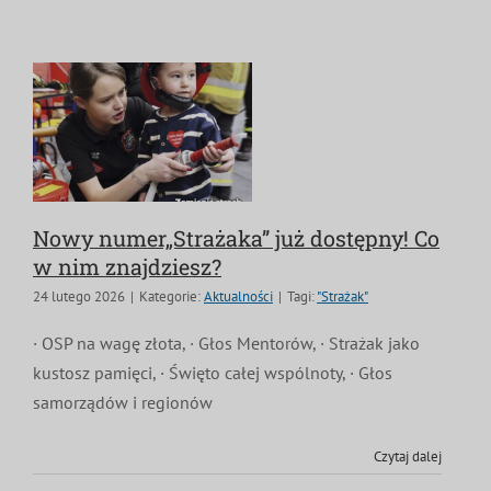
Nowy numer„Strażaka” już dostępny! Co
w nim znajdziesz?
24 lutego 2026
|
Kategorie:
Aktualności
|
Tagi:
"Strażak"
· OSP na wagę złota, · Głos Mentorów, · Strażak jako
kustosz pamięci, · Święto całej wspólnoty, · Głos
samorządów i regionów
Czytaj dalej