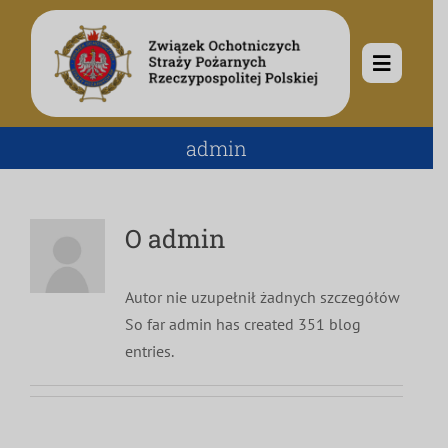
Przejdź
do
zawartości
Toggle
Navigat
O nas
admin
Misja i cele
Aktualności
O
admin
Rodowód
Kalendarz wydarzeń
Ochotnicze Straże Pożarne
Autor nie uzupełnił żadnych szczegółów
So far admin has created 351 blog
Władze
Ogłoszenia
Działalność
entries.
Dokumenty
Dzieci i młodzież
Kontakt