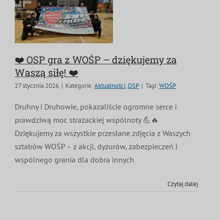
❤️ OSP gra z WOŚP – dziękujemy za
Waszą siłę! ❤️
27 stycznia 2026
|
Kategorie:
Aktualności
,
OSP
|
Tagi:
WOŚP
Druhny i Druhowie, pokazaliście ogromne serce i
prawdziwą moc strażackiej wspólnoty 💪🔥
Dziękujemy za wszystkie przesłane zdjęcia z Waszych
sztabów WOŚP – z akcji, dyżurów, zabezpieczeń i
wspólnego grania dla dobra innych
Czytaj dalej