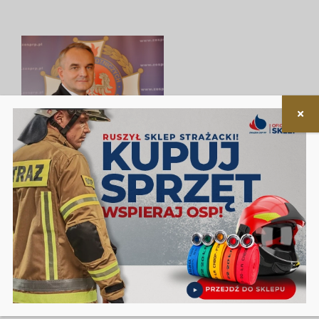
OSP – tradycyjnie nowocześni
3 lutego 2026
|
Kategorie:
Aktualności
|
Tagi:
"Strażak"
,
wywiad
O tym, jak żyć i działać w świecie niepewności, o
odporności wspólnot lokalnych, strategii „Florian
2050” i strażackiej odpowiedzi na współczesne
zagrożenia.
Czytaj dalej