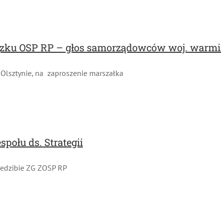
ązku OSP RP – głos samorządowców woj. warmi
 Olsztynie, na zaproszenie marszałka
połu ds. Strategii
iedzibie ZG ZOSP RP