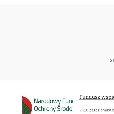
STR
Fundusz wspier
9 i10 października b