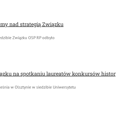
my nad strategią Związku
edzibie Związku OSP RP odbyło
iązku na spotkaniu laureatów konkursów histor
nia w Olsztynie w siedzibie Uniwersytetu