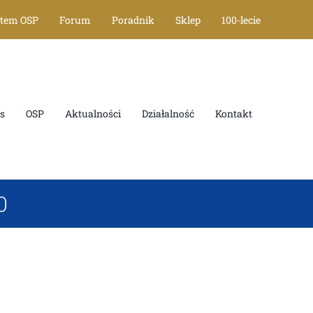
tem OSP
Forum
Poradnik
Sklep
100-lecie
OSP
Aktualności
Działalność
Kontakt
0