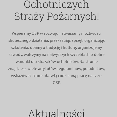
Ochotniczych
MDP i DDP
Symbole
Kultura
System OSP
Straży Pożarnych!
OTWP
Orkiestry
Media
Sport
Forum
Wspieramy OSP w rozwoju i stwarzamy możliwości
skutecznego działania, przekazując sprzęt, organizując
PNWM
Floriany
Poradnik
szkolenia, dbamy o tradycję i kulturę, organizujemy
zawody, walczymy na najwyższych szczeblach o dobre
Historia
Sklep
warunki dla strażaków ochotników. Na stronie
znajdziesz wiele artykułów, regulaminów, poradników,
wskazówek, które ułatwią codzienną pracę na rzecz
Projekty
100-lecie
OSP.
Aktualności