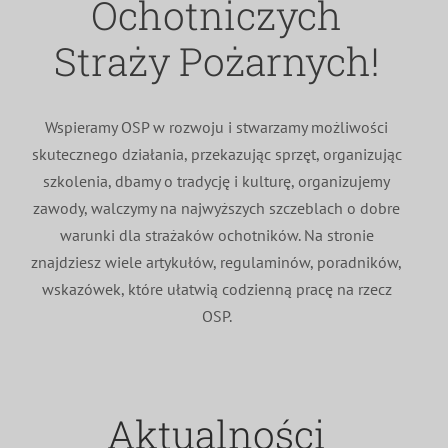
Ochotniczych
MDP i DDP
Symbole
Kultura
System OSP
Straży Pożarnych!
OTWP
Orkiestry
Media
Sport
Forum
Wspieramy OSP w rozwoju i stwarzamy możliwości
skutecznego działania, przekazując sprzęt, organizując
PNWM
Floriany
Poradnik
szkolenia, dbamy o tradycję i kulturę, organizujemy
zawody, walczymy na najwyższych szczeblach o dobre
Historia
Sklep
warunki dla strażaków ochotników. Na stronie
znajdziesz wiele artykułów, regulaminów, poradników,
wskazówek, które ułatwią codzienną pracę na rzecz
Projekty
100-lecie
OSP.
Aktualności