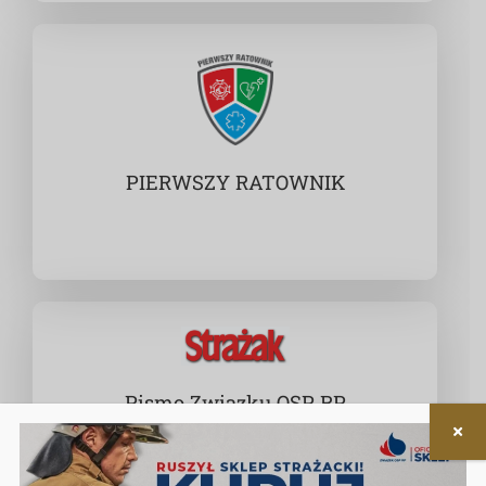
PIERWSZY RATOWNIK
Pismo Związku OSP RP
Ogólnopolski miesięcznik dla strażaków,
samorządów i miłośników pożarnictwa