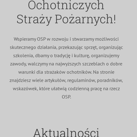
Ochotniczych
MDP i DDP
Symbole
Kultura
System OSP
Straży Pożarnych!
OTWP
Orkiestry
Media
Sport
Forum
Wspieramy OSP w rozwoju i stwarzamy możliwości
skutecznego działania, przekazując sprzęt, organizując
PNWM
Floriany
Poradnik
szkolenia, dbamy o tradycję i kulturę, organizujemy
zawody, walczymy na najwyższych szczeblach o dobre
Historia
Sklep
warunki dla strażaków ochotników. Na stronie
znajdziesz wiele artykułów, regulaminów, poradników,
wskazówek, które ułatwią codzienną pracę na rzecz
Projekty
100-lecie
OSP.
Aktualności