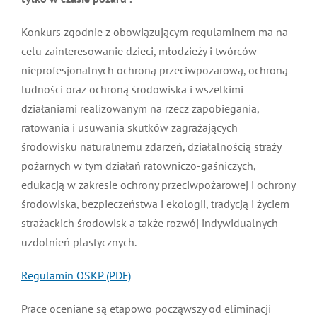
MDP i DDP
Symbole
Kultura
System OSP
Konkurs zgodnie z obowiązującym regulaminem ma
na celu zainteresowanie dzieci, młodzieży i twórców
OTWP
Orkiestry
Media
Sport
Forum
nieprofesjonalnych ochroną przeciwpożarową,
ochroną ludności oraz ochroną środowiska i
wszelkimi działaniami realizowanym na rzecz
PNWM
Floriany
Poradnik
zapobiegania, ratowania i usuwania skutków
zagrażających środowisku naturalnemu zdarzeń,
Historia
Sklep
działalnością straży pożarnych w tym działań
ratowniczo-gaśniczych, edukacją w zakresie ochrony
przeciwpożarowej i ochrony środowiska,
Projekty
100-lecie
bezpieczeństwa i ekologii, tradycją i życiem strażackich
środowisk a także rozwój indywidualnych uzdolnień
plastycznych.
Regulamin OSKP (PDF)