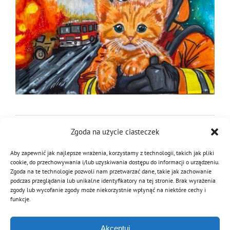
16 września 2025
|
Kategorie:
Aktualności
,
Konkurs
,
Kultura
,
MDP
|
Tagi:
konkurs plastyczny
Zgoda na użycie ciasteczek
Aby zapewnić jak najlepsze wrażenia, korzystamy z technologii, takich jak pliki
cookie, do przechowywania i/lub uzyskiwania dostępu do informacji o urządzeniu.
Zgoda na te technologie pozwoli nam przetwarzać dane, takie jak zachowanie
Podziel się tą informacją
podczas przeglądania lub unikalne identyfikatory na tej stronie. Brak wyrażenia
zgody lub wycofanie zgody może niekorzystnie wpłynąć na niektóre cechy i
Facebook
Twitter
Reddit
LinkedIn
WhatsApp
Tumblr
Pinterest
Vk
Email
funkcje.
Akceptuj